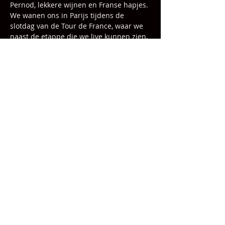
Pernod, lekkere wijnen en Franse hapjes. 
We wanen ons in Parijs tijdens de 
slotdag van de Tour de France, waar we 
naast de etappe die we live kunnen zien, 
aansluitend ook de prijsuitreiking van de 
Tour de France Poule laten plaatsvinden. 
Een heerlijke middag dus voor diegenen 
die van Frankrijk of van de Tour de 
France houden.
Een ticket kost slechts €10,- en daarvoor 
krijgt u ook nog eens maar liefst quatre 
of in wijk zeggen we vier consumpties!
Deel dit evenement