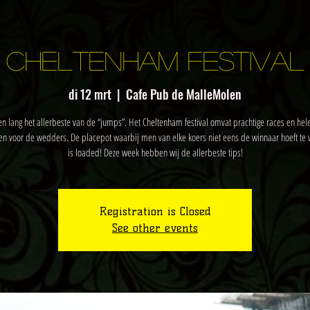
Cheltenham Festival
di 12 mrt
  |  
Cafe Pub de MalleMolen
n lang het allerbeste van de “jumps”. Het Cheltenham festival omvat prachtige races en hel
ten voor de wedders. De placepot waarbij men van elke koers niet eens de winnaar hoeft te 
is loaded! Deze week hebben wij de allerbeste tips!
Registration is Closed
See other events