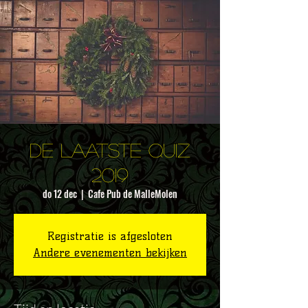
De laatste quiz
2019
do 12 dec
  |  
Cafe Pub de MalleMolen
Registratie is afgesloten
Andere evenementen bekijken