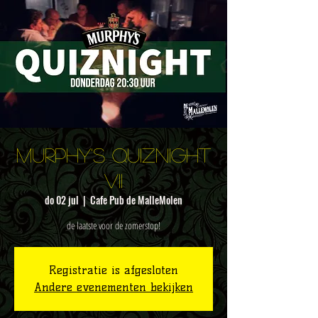
Murphy's Quiznight
VII
do 02 jul
  |  
Cafe Pub de MalleMolen
de laatste voor de zomerstop!
Registratie is afgesloten
Andere evenementen bekijken