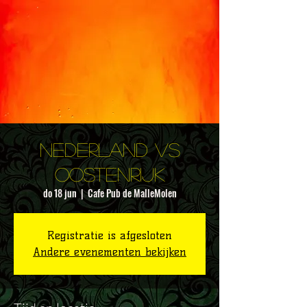
Nederland vs
Oostenrijk
do 18 jun
  |  
Cafe Pub de MalleMolen
Registratie is afgesloten
Andere evenementen bekijken