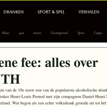
DRANKEN
SPORT & SPEL
VERHALEN
Music
quiz
stories
Uncategorized
Sport
Coppa
 PoolLeague
WbD
tapnieuws
hero
ne fee: alles over
NTH
in van de 19e eeuw een van de populairste alcoholische dran
stoker Henri-Louis Pernod met zijn compagnon Daniel-Henri 
erland. Wat begon als een echte volksdrank groeide uit tot hèt