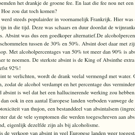
oemden het drankje de groene fee. En laat die fee nou net een
t. Hoe zou dat toch komen? 
 werd steeds populairder in voornamelijk Frankrijk. Hier was
wijn in die tijd. Deze was schaars en duur doordat de wijnran
uis. Absint was dus een goedkoper alternatief.De alcoholpercen
 schommelen tussen de 30% en 50%. Absint doet daar met zij
nop. Met alcoholpercentages van 50% tot meer dan 90% is absi
ser te noemen. De sterkste absint is de King of Absinthe extra
efst 92%! 
nt te verlichten, wordt de drank veelal vermengd met water. 
, zodat de alcohol verdampt en het percentage dus vermindert
 absint is wel dat het een hallucinerende werking zou hebben
 dan ook in een aantal Europese landen verboden vanwege de
toxiciteit van thujon, een bestanddeel van absintalsem (ingredi
, eigenlijk dezelfde zijn als bij alcoholisme. 
s de verkoop van absint in veel Europese landen weer toegest