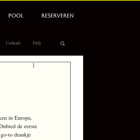
POOL
RESERVEREN
Cocktails
Daily
ken in Europa. 
Dubied de eerste 
 go-to drankje 