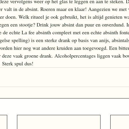
deze vervolgens weer op het glas te leggen en aan te steken. 
r valt in de absint. Roeren maar en klaar! Aangezien we met 
r doen. Welk ritueel je ook gebruikt, het is altijd genieten wa
tegen een stootje? Drink jouw absint dan puur en onverdund. I
e echte La fee absinth compleet met een echte absinth fonte
else spelling) is een sterke drank op basis van anijs, absinta
 worden hier nog wat andere kruiden aan toegevoegd. Een bitter
r deze vaak groene drank. Alcoholpercentages liggen vaak b
Sterk spul dus!