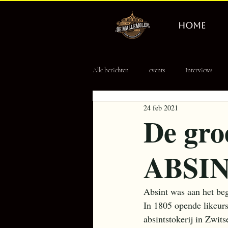
HOME
Alle berichten
events
Interviews
24 feb 2021
Erevisionair
Tourpoule
8 Ball
De groe
ABSI
Absint was aan het beg
In 1805 opende likeur
absintstokerij in Zwits