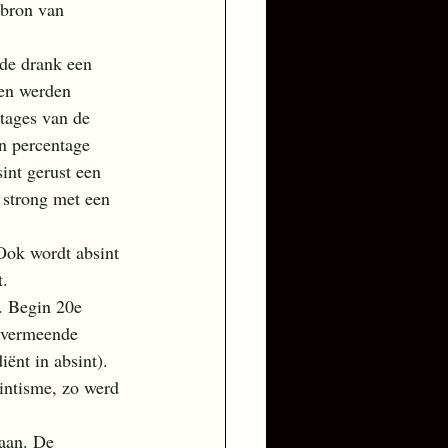
 bron van 
 de drank een 
ken werden 
tages van de 
n percentage 
nt gerust een 
 strong met een 
Ook wordt absint 
. 
. Begin 20e 
 vermeende 
ënt in absint).
aan. De 