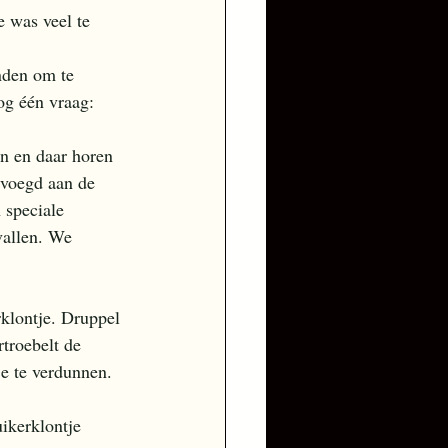
e was veel te 
nden om te 
og één vraag: 
n en daar horen 
evoegd aan de 
 speciale 
vallen. We 
rklontje. Druppel 
rtroebelt de 
e te verdunnen.  
ikerklontje 