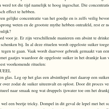
 werd tot die tijd namelijk te hoog ingeschat. Die concentrati
ch effect te hebben. 
en gelijke concentratie van het goedje en is zelfs veilig bevo
prong weten en de grootste mythe hebben ontrafeld, rest er n
enlijk? 
d voor je. Er zijn verschillende manieren om absint te drinke
 schenken bij. In al deze rituelen wordt opgeloste suiker toeg
d tegen te gaan. Vaak wordt daarvoor gebruik gemaakt van een
l met gaatjes waardoor de opgeloste suiker in het drankje kan 
est voorkomende rituelen: 
UEEL 
en glas. Leg op het glas een absintlepel met daarop een suike
r over zodat de suiker uiteenvalt en oplost. Door dit proces ve
tueel naar smaak nog wat druppels ijswater toe om het drankj
 
wel een beetje tricky. Dompel in dit geval de lepel met het su