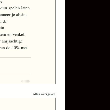
De 
vuur spelen laten 
nneer je absint 
n de 
in. 
lsem en venkel. 
 anijsachtige 
oven de 40% met 
Alles weergeven