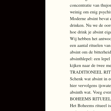
concentratie van thujon
weinig om enig psychis
Moderne absint bevat e
drinken. Nu we de oors
hoe drink je absint eig
Wij hebben het antwoor
een aantal rituelen van
absint om de bitterhei
absinthlepel: een lepe
kijken naar de twee me
TRADITIONEEL RIT
Schenk wat absint in e
hier vervolgens ijswate
absinth wat. Voeg even
BOHEEMS RITUEEL
Het Boheems ritueel is 