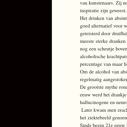
van kunstenaars. Zij n
inspiratie zijn gewees
Het drinken van absint
goed alternatief voor 
geteisterd door druifl
meeste sterke dranken
nog een scheutje bove
alcoholische krachtpat
percentage van maar li
Om de alcohol van absi
regelmatig aangestoken
De grootste mythe rond
eeuw werd het drankje
hallucinogene en neuro
 Later kwam men erachter dat de vele symptomen die werden toegeschreven aan absintisme, zo werd 
het ziektebeeld genoemd
Sinds begin 21e eeuw i