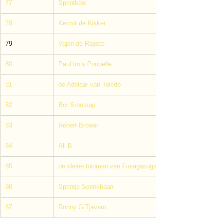
77
Sprintkool
78
Kermit de Kikker
79
Vajen de Rapste
80
Paul trois Poubelle
81
de Adelaar van Toledo
82
Bor Srootsap
83
Robert Browar
84
Ali B
85
de kleine tuinman van Fusagasuga
86
Sprintje Sprinkhaan
87
Ronny G Tjavaro