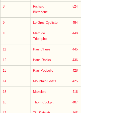
8
Richard 
         524
Bierenque
9
Le Gros Cycliste
         484
10
Marc de 
         448
Triomphe
11
Paul d'Huez
         445
12
Hans Rooks
         436
13
Paul Poubelle
         428
14
Mountain Goats
         425
15
Makelele
         416
16
Thom Cockpit
         407
17
TI - Raleigh
         405