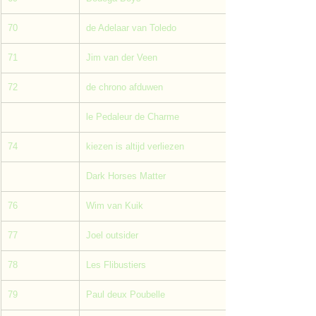
70
de Adelaar van Toledo
71
Jim van der Veen
72
de chrono afduwen
le Pedaleur de Charme
74
kiezen is altijd verliezen
Dark Horses Matter
76
Wim van Kuik
77
Joel outsider
78
Les Flibustiers
79
Paul deux Poubelle