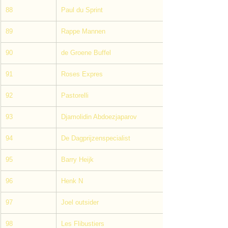
88
Paul du Sprint
89
Rappe Mannen
90
de Groene Buffel
91
Roses Expres
92
Pastorelli
93
Djamolidin Abdoezjaparov
94
De Dagprijzenspecialist
95
Barry Heijk
96
Henk N
97
Joel outsider
98
Les Flibustiers