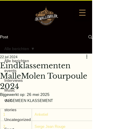
Post
Alle berichten
22 jul 2024
Alle berichten
Eindklassementen
events
MalleMolen Tourpoule
Interviews
2024
Music
Bijgewerkt op:
26 mei 2025
quiz
ALGEMEEN KLASSEMENT
stories
1
Anketiel
Uncategorized
2
Serge Jean Rouge