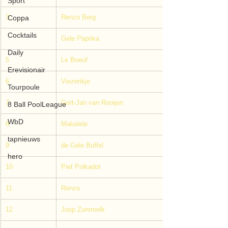
Sport
3
Renzo Berg
Coppa
Cocktails
Gele Paprika
Daily
5
Le Boeuf
Erevisionair
6
Viezerikje
Tourpoule
7
Gert-Jan van Rooijen
8 Ball PoolLeague
WbD
8
Makelele
tapnieuws
9
de Gele Buffel
hero
10
Piet Polkadot
11
Renzo
12
Joop Zuremelk