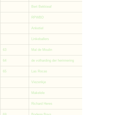
Bert Bekkieaf
RPWBD
Anketiel
Linkeballers
63
Mal de Moulin
64
de volharding der herinnering
65
Las Rocas
Viezerikje
Makelele
Richard Heres
69
Bodega Boys