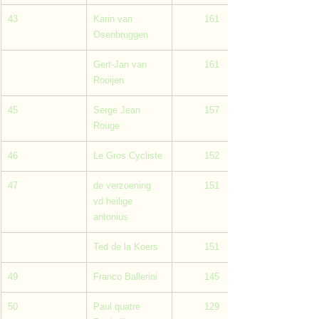
43
Karin van 
         161
Osenbruggen
Gert-Jan van 
         161
Rooijen
45
Serge Jean 
         157
Rouge
46
Le Gros Cycliste
         152
47
de verzoening 
         151
vd heilige 
antonius
Ted de la Koers
         151
49
Franco Ballerini
         145
50
Paul quatre 
         129