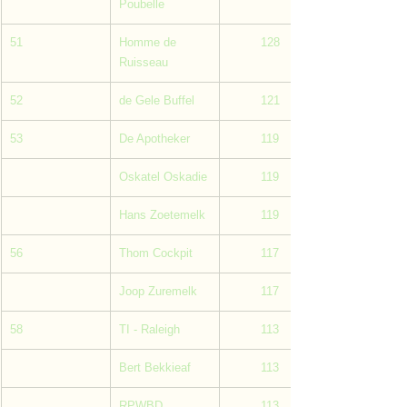
Poubelle
51
Homme de 
         128
Ruisseau
52
de Gele Buffel
         121
53
De Apotheker
         119
Oskatel Oskadie
         119
Hans Zoetemelk
         119
56
Thom Cockpit
         117
Joop Zuremelk
         117
58
TI - Raleigh
         113
Bert Bekkieaf
         113
RPWBD
         113