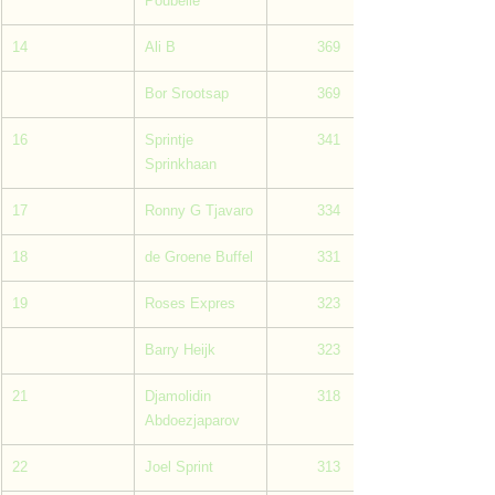
Poubelle
14
Ali B
         369
Bor Srootsap
         369
16
Sprintje 
         341
Sprinkhaan
17
Ronny G Tjavaro
         334
18
de Groene Buffel
         331
19
Roses Expres
         323
Barry Heijk
         323
21
Djamolidin 
         318
Abdoezjaparov
22
Joel Sprint
         313