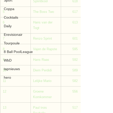
Sport
Sprintkool
         618
Coppa
5
The Boss Two
         617
Cocktails
6
Hans van der 
         613
Daily
Togt
Erevisionair
7
Renzo Sprint
         601
Tourpoule
8
Vajen de Rapste
         595
8 Ball PoolLeague
9
Hans Raas
         592
WbD
tapnieuws
10
Diem Perdidi
         589
hero
11
Lelijke Mario
         582
12
Groene 
         556
Komkommer
13
Paul trois 
         517