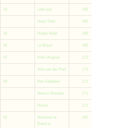
33
LeeLoyd
         195
Harry Fiets
         195
35
Ruben Beijk
         190
36
Le Boeuf
         185
37
Kiek Umgoan
         173
Arie van der Poel
         173
39
Ben Zadelpen
         171
Remco Brouwer
         171
Renzo
         171
42
Monsieur le 
         165
Boeuf jr.