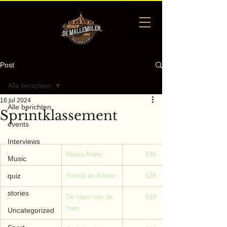
Post
Alle berichten
16 jul 2024
Alle berichten
Sprintklassement
events
Interviews
1
Mooie Mario
         639
Music
2
quiz
Kermit de Kikker
         628
stories
3
De vlam van de 
         618
ham
Uncategorized