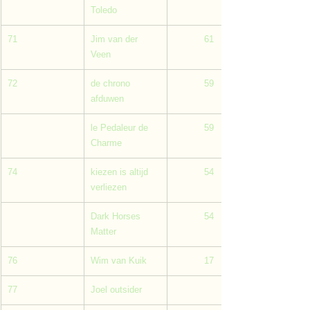
Toledo
71
Jim van der 
           61
Veen
72
de chrono 
           59
afduwen
le Pedaleur de 
           59
Charme
74
kiezen is altijd 
           54
verliezen
Dark Horses 
           54
Matter
76
Wim van Kuik
           17
77
Joel outsider
                    9