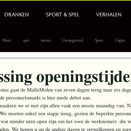
DRANKEN
SPORT & SPEL
VERHALEN
Music
quiz
stories
Uncategorized
Sport
Coppa
 PoolLeague
WbD
tapnieuws
hero
sing openingstijd
stus gaat de MalleMolen van zeven dagen terug naar zes dag
de personeelsmarkt is hier mede debet aan.
 maakten we er met zijn allen vaak een mooie maandag van. No
 We moeten enkel een stapje terug, gezien de beperkte person
at minder uren open zijn om het voor de werknemers  die w
ouden. We hopen u op de andere dagen te verwelkomen en zorg