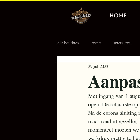
HOME
Alle berichten
events
Interviews
29 jul 2023
Erevisionair
Tourpoule
8 Ball
Aanpas
Met ingang van 1 augu
open. De schaarste op 
Na de corona sluiting
maar ronduit gezellig.
momenteel moeten we w
werkdruk prettig te h