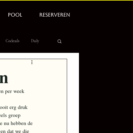
POOL
RESERVEREN
Cocktails
Daily
en
en per week 
oit erg druk 
eels groep 
e nu hebben de 
en dat we die 