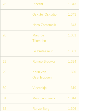
23
RPWBD
      1.343
Oskatel Oskadie
      1.343
Hans Zoetemelk
      1.343
26
Marc de 
      1.331
Triomphe
Le Professeur
      1.331
28
Remco Brouwer
      1.324
29
Karin van 
      1.320
Osenbruggen
30
Viezerikje
      1.319
31
Mountain Goats
      1.314
32
Renzo Berg
      1.306