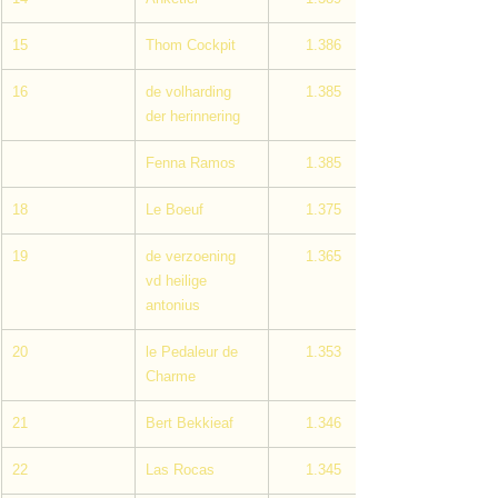
15
Thom Cockpit
      1.386
16
de volharding 
      1.385
der herinnering
Fenna Ramos
      1.385
18
Le Boeuf
      1.375
19
de verzoening 
      1.365
vd heilige 
antonius
20
le Pedaleur de 
      1.353
Charme
21
Bert Bekkieaf
      1.346
22
Las Rocas
      1.345