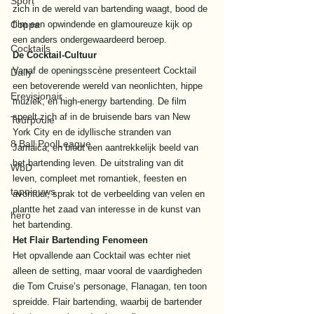
Sport
zich in de wereld van bartending waagt, bood de 
Coppa
film een opwindende en glamoureuze kijk op 
een anders ondergewaardeerd beroep. 
Cocktails
De Cocktail-Cultuur
Vanaf de openingsscène presenteert Cocktail 
Daily
een betoverende wereld van neonlichten, hippe 
Erevisionair
muziek, en high-energy bartending. De film 
speelt zich af in de bruisende bars van New 
Tourpoule
York City en de idyllische stranden van 
8 Ball PoolLeague
Jamaica, en biedt een aantrekkelijk beeld van 
het bartending leven. De uitstraling van dit 
WbD
leven, compleet met romantiek, feesten en 
tapnieuws
avontuur, sprak tot de verbeelding van velen en 
plantte het zaad van interesse in de kunst van 
hero
het bartending. 
Het Flair Bartending Fenomeen
Het opvallende aan Cocktail was echter niet 
alleen de setting, maar vooral de vaardigheden 
die Tom Cruise’s personage, Flanagan, ten toon 
spreidde. Flair bartending, waarbij de bartender 