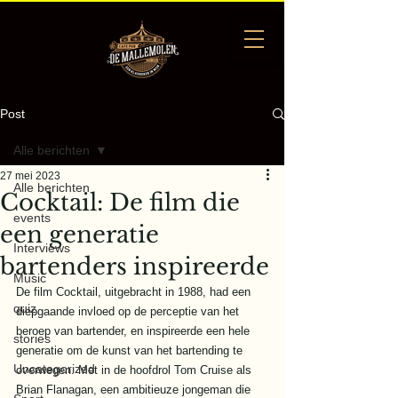
Post
Alle berichten
27 mei 2023
Alle berichten
Cocktail: De film die
events
een generatie
Interviews
bartenders inspireerde
Music
De film Cocktail, uitgebracht in 1988, had een 
quiz
diepgaande invloed op de perceptie van het 
beroep van bartender, en inspireerde een hele 
stories
generatie om de kunst van het bartending te 
Uncategorized
overwegen. Met in de hoofdrol Tom Cruise als 
Brian Flanagan, een ambitieuze jongeman die 