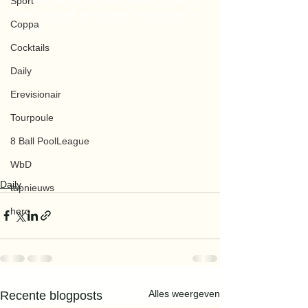
Sport
maar het belooft een bijzonder  leuke avond te 
Coppa
worden!
Cocktails
Daily
Erevisionair
Tourpoule
8 Ball PoolLeague
WbD
Daily
tapnieuws
hero
Alles weergeven
Recente blogposts