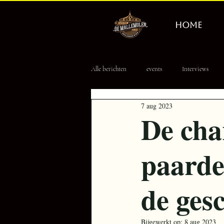
HOME
Alle berichten
events
Interviews
7 aug 2023
Erevisionair
Tourpoule
8 Ball
De cha
paarde
de ges
Bijgewerkt op:
8 aug 2023