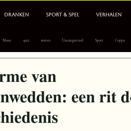
DRANKEN
SPORT & SPEL
VERHALEN
Music
quiz
stories
Uncategorized
Sport
Coppa
 PoolLeague
WbD
tapnieuws
hero
rme van
nwedden: een rit 
chiedenis