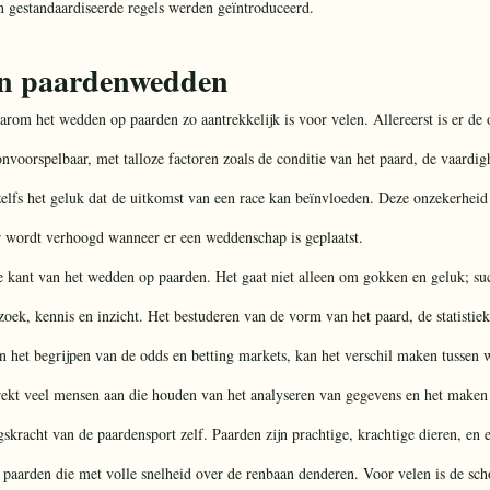
 gestandaardiseerde regels werden geïntroduceerd.
an paardenwedden
arom het wedden op paarden zo aantrekkelijk is voor velen. Allereerst is er de
nvoorspelbaar, met talloze factoren zoals de conditie van het paard, de vaardig
lfs het geluk dat de uitkomst van een race kan beïnvloeden. Deze onzekerheid
 wordt verhoogd wanneer er een weddenschap is geplaatst.
he kant van het wedden op paarden. Het gaat niet alleen om gokken en geluk; su
oek, kennis en inzicht. Het bestuderen van de vorm van het paard, de statistiek
 het begrijpen van de odds en betting markets, kan het verschil maken tussen w
trekt veel mensen aan die houden van het analyseren van gegevens en het maken
gskracht van de paardensport zelf. Paarden zijn prachtige, krachtige dieren, en er
p paarden die met volle snelheid over de renbaan denderen. Voor velen is de sc