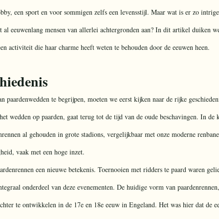
bby, een sport en voor sommigen zelfs een levensstijl. Maar wat is er zo intrig
 al eeuwenlang mensen van allerlei achtergronden aan? In dit artikel duiken we
n activiteit die haar charme heeft weten te behouden door de eeuwen heen.
chiedenis
n paardenwedden te begrijpen, moeten we eerst kijken naar de rijke geschieden
het wedden op paarden, gaat terug tot de tijd van de oude beschavingen. In de k
nrennen al gehouden in grote stadions, vergelijkbaar met onze moderne renban
gheid, vaak met een hoge inzet.
rdenrennen een nieuwe betekenis. Toernooien met ridders te paard waren gelie
tegraal onderdeel van deze evenementen. De huidige vorm van paardenrennen,
hter te ontwikkelen in de 17e en 18e eeuw in Engeland. Het was hier dat de eer