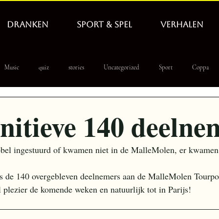
DRANKEN
SPORT & SPEL
VERHALEN
Music
quiz
stories
Uncategorized
Sport
Coppa
 PoolLeague
WbD
tapnieuws
hero
initieve 140 deelne
el ingestuurd of kwamen niet in de MalleMolen, er kwamen
 dus de 140 overgebleven deelnemers aan de MalleMolen Tourpo
 plezier de komende weken en natuurlijk tot in Parijs!