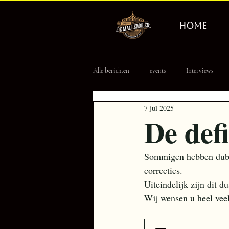
HOME
Alle berichten
events
Interviews
7 jul 2025
Erevisionair
Tourpoule
8 Ball
De def
Sommigen hebben dubb
correcties.
Uiteindelijk zijn dit
Wij wensen u heel veel