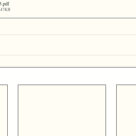
5
.pdf
447KB