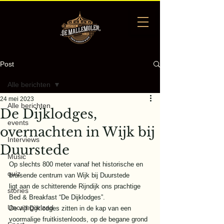
Post
Alle berichten
24 mei 2023
Alle berichten
De Dijklodges,
events
overnachten in Wijk bij
Interviews
Duurstede
Music
Op slechts 800 meter vanaf het historische en 
quiz
bruisende centrum van Wijk bij Duurstede
ligt aan de schitterende Rijndijk ons prachtige 
stories
Bed & Breakfast “De Dijklodges”.
Uncategorized
De vijf Dijklodges zitten in de kap van een 
voormalige fruitkistenloods, op de begane grond 