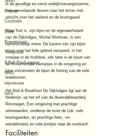
Sport
is de gezellige en ruime ontbijt/ontvangstruimte, 
Coppa
met openslaande deuren naar het terras met 
uitzicht over het weiland en de boomgaard.
Cocktails
Waar fruit is, zijn bijen en de eigenaar/waard 
Daily
van de Dijklodges, Michel Wortman, is een 
Erevisionair
hartstochtelijk imker. De kasten van zijn bijen 
staan over het hele gebied verspreid. In het 
Tourpoule
voorjaar in de fruitbloei, iets later in de buurt van 
8 Ball PoolLeague
de monumentale kastanjes in de omgeving en 
later verzamelen de bijen de honing van de vele 
WbD
lindebomen.
tapnieuws
Het Bed & Breakfast De Dijklodges ligt aan de 
hero
Nederrijn, op het erf van de dwarsdijkboerderij 
Rimmegen. Een omgeving met prachtige 
uiterwaarden, verderop de rivier de Lek, vele 
boomgaarden, en prachtige fiets, -en 
wandelroutes en vele pontjes naar de overkant! 
Faciliteiten 