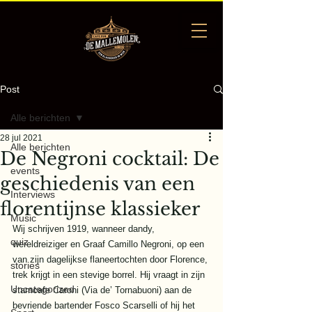
Post
Alle berichten
28 jul 2021
Alle berichten
De Negroni cocktail: De
events
geschiedenis van een
Interviews
florentijnse klassieker
Music
Wij schrijven 1919, wanneer dandy, 
quiz
wereldreiziger en Graaf Camillo Negroni, op een 
van zijn dagelijkse flaneertochten door Florence, 
stories
trek krijgt in een stevige borrel. Hij vraagt in zijn 
Uncategorized
stamcafe Caroni (Via de’ Tornabuoni) aan de 
bevriende bartender Fosco Scarselli of hij het 