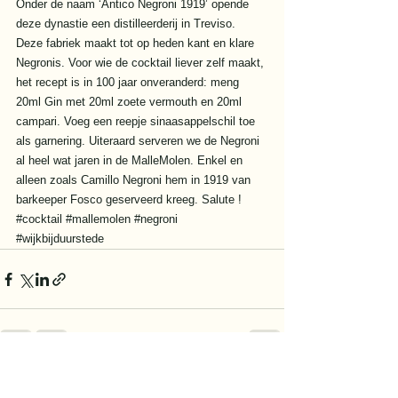
Onder de naam ‘Antico Negroni 1919’ opende 
deze dynastie een distilleerderij in Treviso. 
Deze fabriek maakt tot op heden kant en klare 
Negronis. Voor wie de cocktail liever zelf maakt, 
het recept is in 100 jaar onveranderd: meng 
20ml Gin met 20ml zoete vermouth en 20ml 
campari. Voeg een reepje sinaasappelschil toe 
als garnering. Uiteraard serveren we de Negroni 
al heel wat jaren in de MalleMolen. Enkel en 
alleen zoals Camillo Negroni hem in 1919 van 
barkeeper Fosco geserveerd kreeg. Salute !
#cocktail
#mallemolen
#negroni
#wijkbijduurstede
Alles weergeven
Recente blogposts