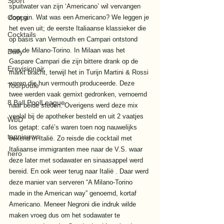
Sport
spuitwater van zijn ‘Americano’ wil vervangen 
Coppa
door gin. Wat was een Americano? We leggen je 
het even uit; de eerste Italiaanse klassieker die 
Cocktails
op basis van Vermouth en Campari ontstond 
was de Milano-Torino. In Milaan was het 
Daily
Gaspare Campari die zijn bittere drank op de 
Erevisionair
markt bracht, terwijl het in Turijn Martini & Rossi 
waren die hun vermouth produceerde. Deze 
Tourpoule
twee werden vaak gemixt gedronken, vernoemd 
8 Ball PoolLeague
naar beide steden. Overigens werd deze mix 
veelal bij de apotheker besteld en uit 2 vaatjes 
WbD
los getapt: café’s waren toen nog nauwelijks 
tapnieuws
bekend in Italië. Zo reisde die cocktail met 
Italiaanse immigranten mee naar de V.S. waar 
hero
deze later met sodawater en sinaasappel werd 
bereid. En ook weer terug naar Italië . Daar werd 
deze manier van serveren “A Milano-Torino 
made in the American way” genoemd, kortaf 
Americano. Meneer Negroni die indruk wilde 
maken vroeg dus om het sodawater te 