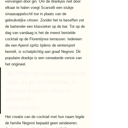
vervangen door gin. Om de drankjes niet door 
elkaar te halen voegt Scarselli een stukje 
sinaasappelschil toe in plaats van de 
gebruikelijke citroen. Zonder het te beseffen zet 
de bartender een klassieker op de bar. Tot op de 
dag van vandaag is het de meest bestelde 
cocktail op de Florentijnse terrassen. Iedereen 
die een Aperol spritz tijdens de wintersport 
bestelt, is schatplichtig aan graaf Negroni. Dit 
populaire drankje is een verwaterde versie van 
het origineel. 
De Bitters zijn excellent voor de 
lever, de gin is slecht voor je. 
Die twee houden elkaar in 
evenwicht
 “
Oson Welles 
Het creatie van de cocktail met hun naam legde 
de familie Negroni bepaald geen windeieren. 