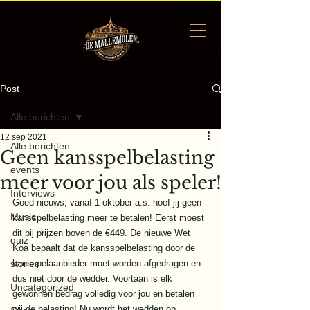
Post
Alle berichten
12 sep 2021
Alle berichten
Geen kansspelbelasting
events
meer voor jou als speler!
Interviews
Goed nieuws, vanaf 1 oktober a.s. hoef jij geen 
Music
kansspelbelasting meer te betalen! Eerst moest 
dit bij prijzen boven de €449. De nieuwe Wet 
quiz
Koa bepaalt dat de kansspelbelasting door de 
stories
kansspelaanbieder moet worden afgedragen en 
dus niet door de wedder. Voortaan is elk 
Uncategorized
gewonnen bedrag volledig voor jou en betalen 
wij de belasting! Nu wordt het wedden op 