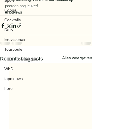
Sport
paarden nog leuker!
Coppa
#HotNews
Cocktails
Daily
Erevisionair
Tourpoule
Alles weergeven
Recente blogposts
8 Ball PoolLeague
WbD
tapnieuws
hero