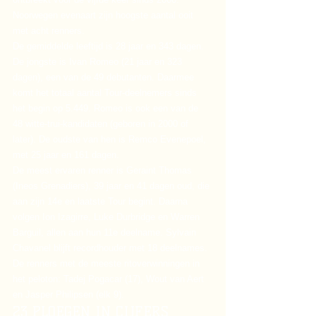
Noorwegen evenaart zijn hoogste aantal ooit 
met acht renners.
De gemiddelde leeftijd is 28 jaar en 343 dagen. 
De jongste is Ivan Romeo (21 jaar en 323 
dagen), een van de 49 debutanten. Daarmee 
komt het totaal aantal Tour-deelnemers sinds 
het begin op 5.449. Romeo is ook een van de 
48 witte-trui-kandidaten (geboren in 2000 of 
later). De oudste van hen is Remco Evenepoel, 
met 25 jaar en 161 dagen.
De meest ervaren renner is Geraint Thomas 
(Ineos Grenadiers), 39 jaar en 41 dagen oud, die 
aan zijn 14e en laatste Tour begint. Daarna 
volgen Ion Izagirre, Luke Durbridge en Warren 
Barguil, allen aan hun 11e deelname. Sylvain 
Chavanel blijft recordhouder met 18 deelnames.
De renners met de meeste ritoverwinningen in 
het peloton: Tadej Pogacar (17), Wout van Aert 
en Jasper Philipsen (elk 9).
23 PLOEGEN IN CIJFERS