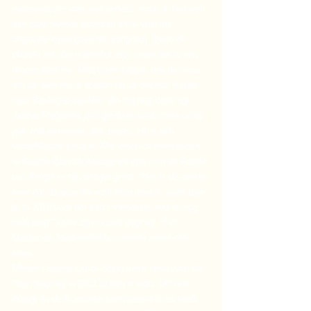
seizoensstart was niet perfect, maar ik had wel 
een paar tweede plaatsen en ik voel me 
ongeveer even goed als vorig jaar. Deze rit 
winnen zal niet makkelijk zijn, maar het is een 
droom voor mij. Misschien krijg ik ook de kans 
om de gele trui te dragen na de tweede etappe 
naar Boulogne-sur-Mer, die mij nog beter ligt.”
Jasper Philipsen, zijn grootste concurrent vorig 
jaar met eveneens drie zeges, zit in een 
vergelijkbare situatie. Met enkel overwinningen 
in Kuurne-Brussel-Kuurne en een rit in de Ronde 
van België is zijn honger groot: “Het is de eerste 
keer dat de gele trui echt mijn doel is, want toen 
ik in 2019 voor het eerst meedeed, was ik nog 
heel jong.” Over zijn rivalen zegt hij: “Tim 
Merlier en Jonathan Milan maken zeker ook 
kans.”
Merlier (Soudal-Quick-Step) keert terug naar de 
Tour, waar hij in 2021 al een rit won. Dit keer 
draagt hij de Europese kampioenstrui en heeft 