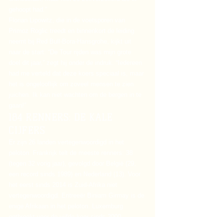
gehoopt had.”
Florian Lipowitz, die in de voetsporen van 
Primoz Roglic treedt en binnenkort de leiding 
neemt bij Red Bull-Bora-Hansgrohe, kijkt uit 
naar de start: “De Tour rijden was mijn grote 
doel dit jaar,” zegt hij onder de indruk. “Iedereen 
had me verteld dat deze koers speciaal is, maar 
het is ongelooflijk om zoveel mensen te zien 
juichen. Ik kan niet wachten om de bergen in te 
gaan!”
184 RENNERS: DE KALE 
CIJFERS
Er zijn 26 landen vertegenwoordigd in het 
peloton. Frankrijk telt de meeste renners: 38 
(tegen 32 vorig jaar), gevolgd door België (29, 
een record sinds 1989) en Nederland (13). Voor 
het eerst sinds 2014 is Zuid-Afrika niet 
vertegenwoordigd. Eritreeër Biniam Girmay is de 
enige Afrikaan in het peloton. Luxemburg 
ontbreekt voor de vijfde keer sinds 2000. 