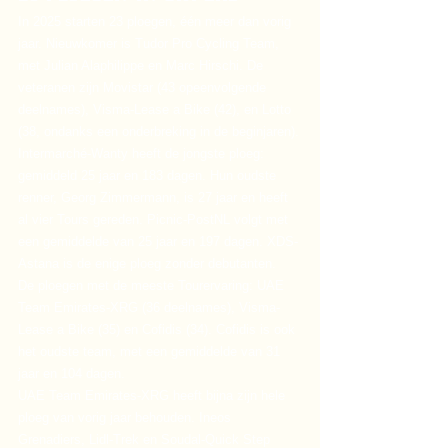
In 2025 starten 23 ploegen, één meer dan vorig 
jaar. Nieuwkomer is Tudor Pro Cycling Team, 
met Julian Alaphilippe en Marc Hirschi. De 
veteranen zijn Movistar (43 opeenvolgende 
deelnames), Visma-Lease a Bike (42), en Lotto 
(38, ondanks een onderbreking in de beginjaren).
Intermarché-Wanty heeft de jongste ploeg: 
gemiddeld 25 jaar en 183 dagen. Hun oudste 
renner, Georg Zimmermann, is 27 jaar en heeft 
al vier Tours gereden. Picnic-PostNL volgt met 
een gemiddelde van 25 jaar en 197 dagen. XDS-
Astana is de enige ploeg zonder debutanten.
De ploegen met de meeste Tourervaring: UAE 
Team Emirates-XRG (36 deelnames), Visma-
Lease a Bike (35) en Cofidis (34). Cofidis is ook 
het oudste team, met een gemiddelde van 31 
jaar en 104 dagen.
UAE Team Emirates-XRG heeft bijna zijn hele 
ploeg van vorig jaar behouden. Ineos 
Grenadiers, Lidl-Trek en Soudal-Quick Step 