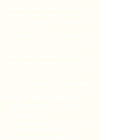
hij al tien overwinningen dit jaar: “Er staat 
inderdaad veel druk op deze eerste rit, dus ik 
probeer daar niet te veel aan te denken. Maar 
toen ik op het podium op de Grote Markt stond, 
kreeg ik kippenvel!”
Voor Jonathan Milan (Lidl-Trek), die al zeven 
keer won in 2025, is het een kans om meteen 
op dag één de gele trui te pakken – zoals 
Fernando Gaviria dat deed in 2018: “Het is een 
compleet nieuwe uitdaging voor mij. Ik zie 
mezelf niet als favoriet voor zaterdag – Tim en 
Jasper wel – maar ik kan rekenen op een 
fantastische lead-out. We gaan proberen alles 
eruit te halen in deze ‘drag race’ om de gele trui.”
MVDP – WVA: “SOMMIGE 
DAGEN VOELEN ALS EEN 
KLASSIEKER”
De eerste tien dagen van de Tour 2025, met 
veel lastige aankomsten, nodigen de 
rittenkapers uit tot actie, te beginnen met 