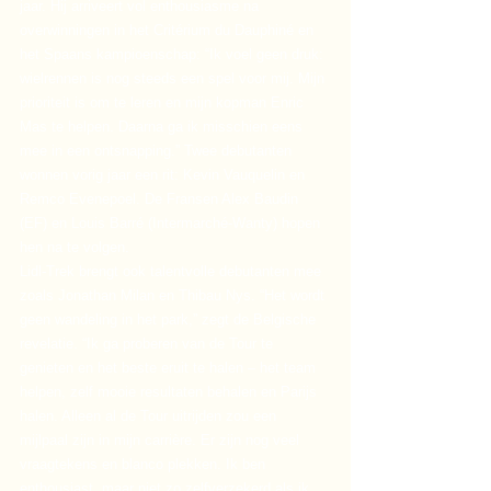
jaar. Hij arriveert vol enthousiasme na 
overwinningen in het Critérium du Dauphiné en 
het Spaans kampioenschap: “Ik voel geen druk: 
wielrennen is nog steeds een spel voor mij. Mijn 
prioriteit is om te leren en mijn kopman Enric 
Mas te helpen. Daarna ga ik misschien eens 
mee in een ontsnapping.” Twee debutanten 
wonnen vorig jaar een rit: Kevin Vauquelin en 
Remco Evenepoel. De Fransen Alex Baudin 
(EF) en Louis Barré (Intermarché-Wanty) hopen 
hen na te volgen.
Lidl-Trek brengt ook talentvolle debutanten mee 
zoals Jonathan Milan en Thibau Nys. “Het wordt 
geen wandeling in het park,” zegt de Belgische 
revelatie. “Ik ga proberen van de Tour te 
genieten en het beste eruit te halen – het team 
helpen, zelf mooie resultaten behalen en Parijs 
halen. Alleen al de Tour uitrijden zou een 
mijlpaal zijn in mijn carrière. Er zijn nog veel 
vraagtekens en blanco plekken. Ik ben 
enthousiast, maar niet zo zelfverzekerd als ik 