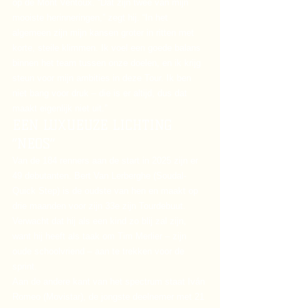
op de Mont Ventoux. “Dat zijn twee van mijn 
mooiste herinneringen,” zegt hij. “In het 
algemeen zijn mijn kansen groter in ritten met 
korte, steile klimmen. Ik voel een goede balans 
binnen het team tussen onze doelen, en ik krijg 
steun voor mijn ambities in deze Tour. Ik ben 
niet bang voor druk – die is er altijd, dus dat 
maakt eigenlijk niet uit.”
EEN LUXUEUZE LICHTING 
“NEOS”
Van de 184 renners aan de start in 2025 zijn er 
49 debutanten. Bert Van Lerberghe (Soudal-
Quick Step) is de oudste van hen en maakt op 
drie maanden voor zijn 33e zijn Tourdebuut. 
Verwacht dat hij als een kind zo blij zal zijn, 
want hij heeft als taak om Tim Merlier – zijn 
oude schoolvriend – aan te trekken voor de 
sprint.
Aan de andere kant van het spectrum staat Iván 
Romeo (Movistar), de jongste deelnemer met 21 