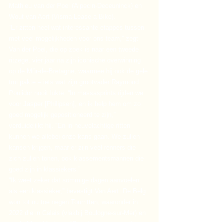
Mathieu van der Poel (Alpecin-Deceuninck) en 
Wout van Aert (Visma-Lease a Bike).
“Er zitten heel wat interessante etappes tussen 
met veel mogelijkheden voor ons team,” zegt 
Van der Poel, die op zoek is naar een tweede 
ritzege, vier jaar na zijn iconische overwinning 
op de Mûr-de-Bretagne, waarmee hij ook de gele 
trui pakte – iets wat zijn grootvader Raymond 
Poulidor nooit lukte. “In massasprints rijden we 
voor Jasper [Philipsen], en ik help hem om zo 
goed mogelijk gepositioneerd te zijn,” 
verduidelijkt hij. “En in heuvelachtige ritten 
kunnen we allebei onze kans gaan. We zullen 
kansen krijgen, maar er zijn veel renners die 
zich zullen tonen, ook klassementsmannen die 
goed zijn in klassiekers.”
“Ik weet zeker dat sommige dagen aanvoelen 
als een klassieker,” bevestigt Van Aert. De Belg 
won tot nu toe negen Tourritten, waaronder in 
2022 die in Calais (vlakbij Boulogne-sur-Mer) en 