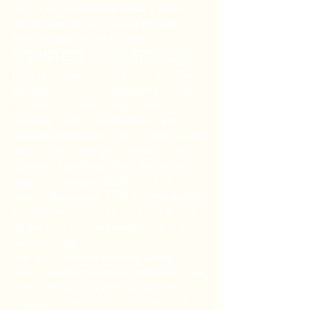
De Tour de France-gemeenschap is geraakt 
door het overlijden van Jacques Marinelli, die in 
1949 zes dagen de gele trui droeg.
SPRINTERS IN DE SPOTLIGHT
De strijd om de eerste gele trui van deze Tour is 
een droomscenario voor de sprinters sinds het 
parcours van etappe 1 werd bekendgemaakt. 
Alexander Kristoff was de laatste die van zo’n 
gelegenheid profiteerde, in Nice in 2020. Andere 
namen uit de recente geschiedenis zijn Mark 
Cavendish (Utah Beach, 2016), Marcel Kittel 
(Ajaccio en Harrogate, 2013-14) en Thor 
Hushovd (Straatsburg, 2006). De beste sprinters 
van de wereld maken zich nu op voor de strijd 
morgen op de Boulevard Vauban, vlak bij de 
citadel van Lille.
Veel ogen zijn gericht op Biniam Girmay, 
winnaar van drie ritten en het puntenklassement 
in 2024. Hoewel hij in 2025 nog geen zege 
behaalde, blijft de Eritreeër optimistisch: “Mijn 