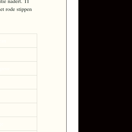
ie nadert. TI 
et rode stippen 
ean
peur
ge