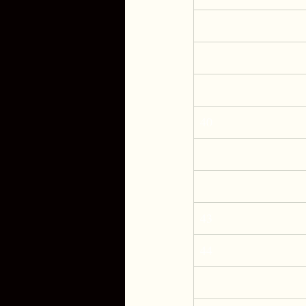
40
43
44