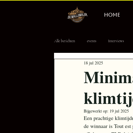
HOME
Alle berichten
events
Interviews
18 jul 2025
Erevisionair
Tourpoule
8 Ball
Minima
klimtij
Bijgewerkt op:
19 jul 2025
Een prachtige klimtijdr
de winnaar is Tout est 