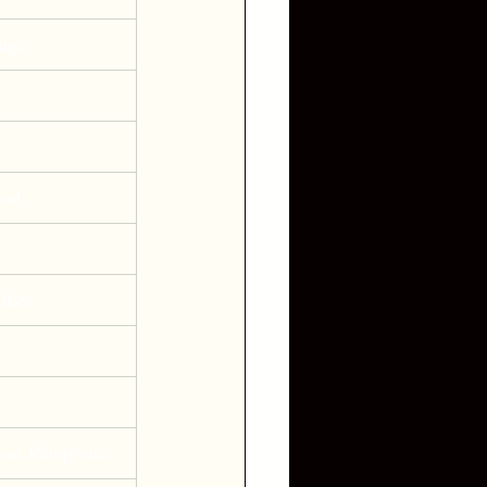
uge 
 
ood 
ikes 
 van Pamplona 