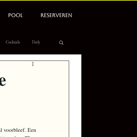
POOL
RESERVEREN
Cocktails
Daily
e
l voorbleef. Een 