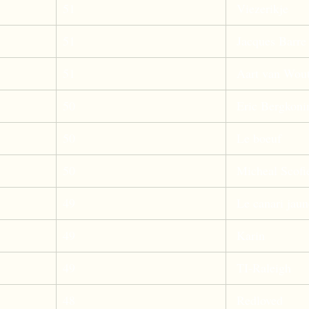
51
 Viezerikje 
51
 Jacques Barre
51
 Aart van Wou
50
 Eric Bergkoni
50
 Le boeuf 
50
 Micheal Scofie
49
 Le canari jaun
49
 Karin 
49
 TI-Raleigh 
48
 Redloved  