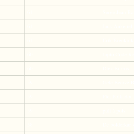
61
 Serge Jean Ro
61
 Jack Anketiel 
61
 Erik Breukink
60
 Japio Code R
60
 Diez Burros 
59
 Gele Beerze B
59
 Piet Polkadot 
59
 pull à pois 
58
 De bolderkar