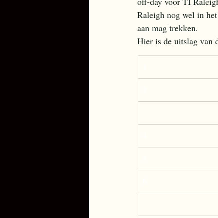
off-day voor TI Ralei
Raleigh nog wel in het 
aan mag trekken.
Hier is de uitslag van d
1
2
4
5
6