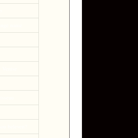
p 
ange nanie 
e Venise 
sseau 
 
ou beleven? 