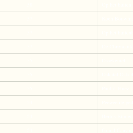
58
 Op het buiten 
57
 Koen Bouwma
57
 Op het buiten
57
 De Chrono af
55
 Ossekeutel 
55
 Oskatel Oskad
55
 Paul d' Huez 
54
 Peewee de ped
54
 Bertus Binne
54
 Grand Canyon