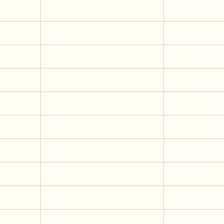
67
De Gouden Buf
65
De Gele Buffel
65
De Chrono Buf
65
Le Visionnaire
65
Thom Cockpit
65
Benny van Bra
65
Claude Kriekel
64
 Pokkejong 
62
 Gele paprika  
62
 Mountain goat