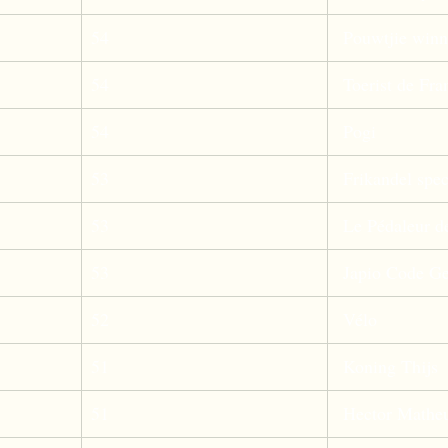
54
 Pouwtjie winn
54
 Toerist de Fra
54
 Pogi 
53
 Frikandel spec
53
 Le Pédaleur 
53
 Japio Code Ge
52
 Vélo  
51
 Koning Thijs 
51
 Hector Mathe