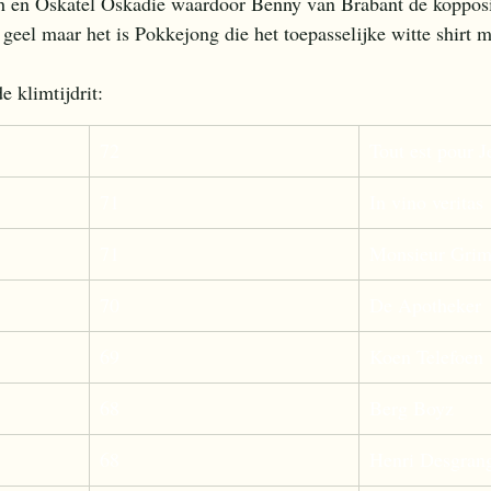
gh en Oskatel Oskadie waardoor Benny van Brabant de kopposit
geel maar het is Pokkejong die het toepasselijke witte shirt m
e klimtijdrit:
72
Tout est pour J
71
In vino veritas
71
Monsieur Grim
70
De Apotheker
69
Koen Telefoen
68
Berg Boyz
68
Henri Desgran