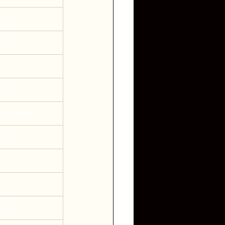
ing 
nce 
iaal 
de Charme 
el 
ussen 