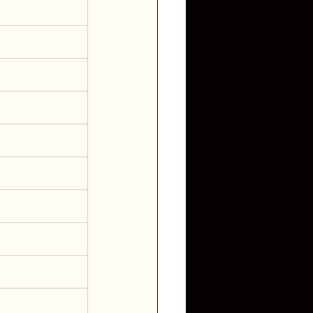
 
t 
ng 
ts  
e 