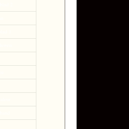
blad 2 
n  
blad 1 
duwen 
ie 
aleur  
nband 
 