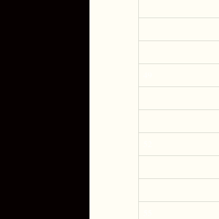
49
52
55