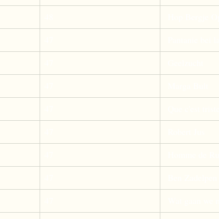
48
 Hop Bergje O
47
 Pantanie bei l
47
 Geelzucht 
47
 Marga Bult 
47
 Que c'est trist
47
 Robert Jus 
47
 Homme de Rui
47
 Ben Zadelpen
47
 Wat gaan we n