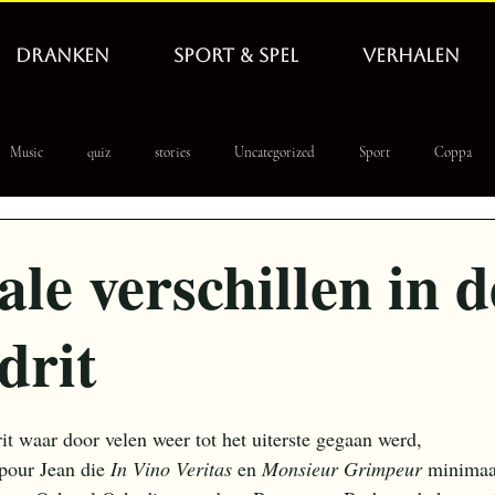
DRANKEN
SPORT & SPEL
VERHALEN
Music
quiz
stories
Uncategorized
Sport
Coppa
 PoolLeague
WbD
tapnieuws
hero
le verschillen in d
drit
it waar door velen weer tot het uiterste gegaan werd, 
pour Jean die 
In Vino Veritas
 en 
Monsieur Grimpeur
 minimaa