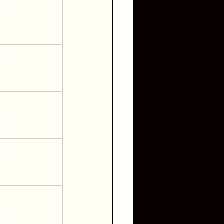
fel
fel
bant
ion
s 