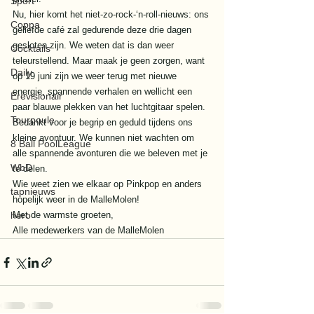
Sport
Nu, hier komt het niet-zo-rock-‘n-roll-nieuws: ons 
Coppa
geliefde café zal gedurende deze drie dagen 
gesloten zijn. We weten dat is dan weer 
Cocktails
teleurstellend. Maar maak je geen zorgen, want 
Daily
op 19 juni zijn we weer terug met nieuwe 
energie, spannende verhalen en wellicht een 
Erevisionair
paar blauwe plekken van het luchtgitaar spelen. 
Tourpoule
Bedankt voor je begrip en geduld tijdens ons 
kleine avontuur. We kunnen niet wachten om 
8 Ball PoolLeague
alle spannende avonturen die we beleven met je 
WbD
te delen. 
Wie weet zien we elkaar op Pinkpop en anders 
tapnieuws
hopelijk weer in de MalleMolen! 
hero
Met de warmste groeten, 
Alle medewerkers van de MalleMolen