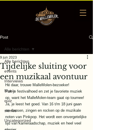
Post
Alle berichten
9 jun 2023
Alle berichten
Tijdelijke sluiting voor
events
een muzikaal avontuur
Interviews
Hé daar, trouwe MalleMolen-bezoeker! 
Music
Pak je festivalhoed en zet je favoriete muziek 
op, want het MalleMolen-team gaat op tournee! 
quiz
Ja, je leest het goed. Van 16 t/m 18 juni gaan 
stories
we dansen, zingen en rocken op de muzikale 
noten van Pinkpop. Het wordt een onvergetelijke 
Uncategorized
tijd van kameraadschap, muziek en heel veel 
plezier. 