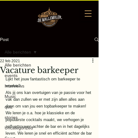
Post
Alle berichten
22 feb 2021
Alle berichten
Vacature barkeeper
events
Lijkt het jouw fantastisch om barkeeper te 
Interviews
worden?
Als jij ons kan overtuigen van je passie voor het 
Music
vak dan zullen we er met zijn allen alles aan 
doen om van jou een topbarkeeper te maken! 
quiz
We leren je o.a. hoe je klassieke en de 
stories
populairste cocktails maakt, we verhogen je 
zelfvertrouwen achter de bar en in het dagelijks 
Uncategorized
leven. We leren je snel en efficiënt achter de bar 