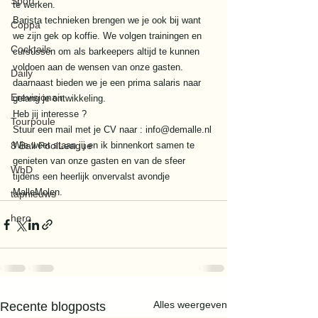
Sport
te werken.
Barista technieken brengen we je ook bij want 
Coppa
we zijn gek op koffie. We volgen trainingen en  
Cocktails
cursussen om als barkeepers altijd te kunnen 
voldoen aan de wensen van onze gasten. 
Daily
daarnaast bieden we je een prima salaris naar 
Erevisionair
gelang je ontwikkeling. 
Heb jij interesse ? 
Tourpoule
Stuur een mail met je CV naar : info@demalle.nl 
8 Ball PoolLeague
Wie weet staan jij en ik binnenkort samen te 
genieten van onze gasten en van de sfeer 
WbD
tijdens een heerlijk onvervalst avondje 
MalleMolen.
tapnieuws
hero
Alles weergeven
Recente blogposts