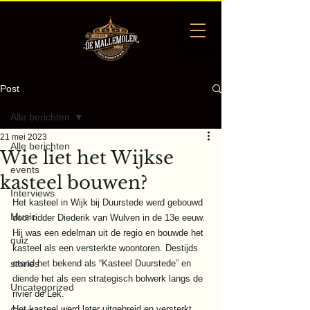
Post
Alle berichten
21 mei 2023
Alle berichten
Wie liet het Wijkse
events
kasteel bouwen?
Interviews
Het kasteel in Wijk bij Duurstede werd gebouwd 
Music
door ridder Diederik van Wulven in de 13e eeuw. 
Hij was een edelman uit de regio en bouwde het 
quiz
kasteel als een versterkte woontoren. Destijds 
stories
stond het bekend als “Kasteel Duurstede” en 
diende het als een strategisch bolwerk langs de 
Uncategorized
rivier de Lek. 
Het kasteel werd later uitgebreid en versterkt 