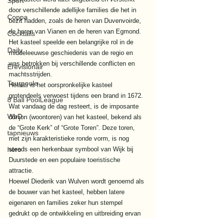
Sport
door verschillende adellijke families die het in 
Coppa
bezit hadden, zoals de heren van Duvenvoirde, 
de heren van Vianen en de heren van Egmond. 
Cocktails
Het kasteel speelde een belangrijke rol in de 
Daily
middeleeuwse geschiedenis van de regio en 
was betrokken bij verschillende conflicten en 
Erevisionair
machtsstrijden. 
Tourpoule
Helaas is het oorspronkelijke kasteel 
grotendeels verwoest tijdens een brand in 1672. 
8 Ball PoolLeague
Wat vandaag de dag resteert, is de imposante 
WbD
donjon (woontoren) van het kasteel, bekend als 
de “Grote Kerk” of “Grote Toren”. Deze toren, 
tapnieuws
met zijn karakteristieke ronde vorm, is nog 
hero
steeds een herkenbaar symbool van Wijk bij 
Duurstede en een populaire toeristische 
attractie. 
Hoewel Diederik van Wulven wordt genoemd als 
de bouwer van het kasteel, hebben latere 
eigenaren en families zeker hun stempel 
gedrukt op de ontwikkeling en uitbreiding ervan 