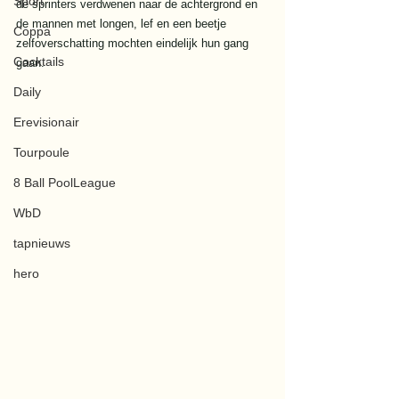
Sport
de sprinters verdwenen naar de achtergrond en 
de mannen met longen, lef en een beetje 
Coppa
zelfoverschatting mochten eindelijk hun gang 
Cocktails
gaan.
Daily
Erevisionair
Tourpoule
8 Ball PoolLeague
WbD
tapnieuws
hero