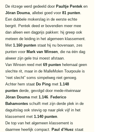
De ritzege werd gedeeld door 
Paultje Pentek
 en 
Jōran Douma
, allebei goed voor 
81 punten
. 
Een dubbele mokerslag in de eerste echte 
bergrit. Pentek deed er bovendien meer mee 
dan alleen een dagprijs pakken: hij greep ook 
meteen de leiding in het algemeen klassement. 
Met 
1.160 punten
 staat hij nu bovenaan, zes 
punten voor 
Mark van Winsen
, die na één dag 
alweer zijn gele trui moest afstaan.
Van Winsen reed met 
69 punten
 helemaal geen 
slechte rit, maar in de MalleMolen Tourpoule is 
“niet slecht” soms simpelweg niet genoeg. 
Achter hem staat 
Do Ping
 met 
1.148 
punten
 derde, gevolgd door mede-ritwinnaar 
Jōran Douma
 met 
1.146
. 
Federico 
Bahamontes
 schuift met zijn derde plek in de 
daguitslag ook stevig op naar plek vijf in het 
klassement met 
1.140 punten
.
De top van het algemeen klassement is 
daarmee heerlijk compact. 
Paul d’Huez
 staat 