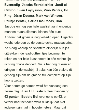
Evenredig
, 
Joseba Extrabierhier
, 
Jordi el 
Cabron
, 
Sven Löylysson
, 
Vino Veritas
, 
Do 
Ping
, 
Jōran Douma
, 
Mark van Winsen
, 
Paultje Pentek
, 
Carlos las Rocas
, 
Rob 
Jacobs
 en nog een hele waslijst aan hongerige 
mannen staan allemaal binnen één punt.
Kortom: het groen is nog volledig open. Eigenlijk 
wacht iedereen op de eerste echte massasprint. 
Zo’n dag waarop de sprinters eindelijk hun jas 
uittrekken, de lead-outtreintjes beginnen te 
roken en het hele klassement in één rechte lijn 
richting chaos dendert. Nu is het nog duwen en 
dringen in de wachtrij. Straks kan één vlakke rit 
genoeg zijn om de groene trui compleet op zijn 
kop te zetten.
Voor sommige namen werd het vandaag een 
zware dag. 
Juan El Elastico
 bleef hangen op 
43 punten
, 
Bobbie Bol
 eveneens op 
43
, en 
verder naar beneden werd duidelijk dat niet 
iedereen zin had in hoogtemeters. Maar dat 