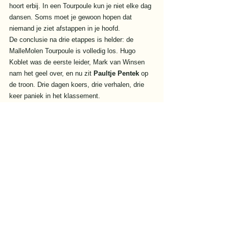
hoort erbij. In een Tourpoule kun je niet elke dag 
dansen. Soms moet je gewoon hopen dat 
niemand je ziet afstappen in je hoofd.
De conclusie na drie etappes is helder: de 
MalleMolen Tourpoule is volledig los. Hugo 
Koblet was de eerste leider, Mark van Winsen 
nam het geel over, en nu zit 
Paultje Pentek
 op 
de troon. Drie dagen koers, drie verhalen, drie 
keer paniek in het klassement.
En ondertussen ligt daar ineens ook nog een 
bergtrui te glimmen voor 
Douwes Diesel
, terwijl 
het groen met trillende benen wacht op de 
eerste sprintdag.
De ronde is nog jong, maar het begint nu al op 
een ouderwetse MalleMolen-chaos te lijken: 
leiders die vallen, klimmers die opstaan, 
sprinters die wachten, en ergens in de verte een 
Excel-sheet die zachtjes begint te roken.
De bergen zijn geopend.
Paultje draagt geel.