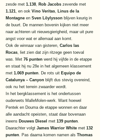
zesde met 
1.138
, 
Rob Jacobs
 zevende met 
1.121
, en ook 
Vino Veritas
, 
Linus de la 
Montagne
 en 
Sven Löylysson
 blijven keurig in 
de buurt. De mannen bovenin kijken niet meer 
naar achteren uit nieuwsgierigheid, maar uit pure 
angst voor wat er allemaal aan komt.
Ook de winnaar van gisteren, 
Carlos las 
Rocas
, liet zien dat zijn ritzege geen toeval 
was. Met 
76 punten
 werd hij vijfde in de etappe 
en staat hij nu 28e in het algemeen klassement 
met 
1.069 punten
. De rots uit 
Equipo de 
Catalunya – Canyon
 blijft dus stevig overeind, 
ook nu het terrein zwaarder wordt.
In het bergklassement is het ondertussen 
ouderwets MalleMolen-werk. Want hoewel 
Pentek en Douma de etappe wonnen en daar 
alle aandacht opeisten, staat daar bovenaan 
ineens 
Douwes Diesel
 met 
139 punten
. 
Daarachter volgt 
James Warrior White
 met 
132 
punten
. Pas daarna komen namen als 
Thomas 