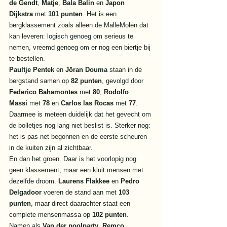
de Gendt
, 
Matje
, 
Bala Balin
 en 
Japon 
Dijkstra
 met 
101 punten
. Het is een 
bergklassement zoals alleen de MalleMolen dat 
kan leveren: logisch genoeg om serieus te 
nemen, vreemd genoeg om er nog een biertje bij 
te bestellen.
Paultje Pentek
 en 
Jōran Douma
 staan in de 
bergstand samen op 
82 punten
, gevolgd door 
Federico Bahamontes
 met 
80
, 
Rodolfo 
Massi
 met 
78
 en 
Carlos las Rocas
 met 
77
. 
Daarmee is meteen duidelijk dat het gevecht om 
de bolletjes nog lang niet beslist is. Sterker nog: 
het is pas net begonnen en de eerste scheuren 
in de kuiten zijn al zichtbaar.
En dan het groen. Daar is het voorlopig nog 
geen klassement, maar een kluit mensen met 
dezelfde droom. 
Laurens Flakkee
 en 
Pedro 
Delgadoor
 voeren de stand aan met 
103 
punten
, maar direct daarachter staat een 
complete mensenmassa op 
102 punten
. 
Namen als 
Van der poolparty
, 
Remco 