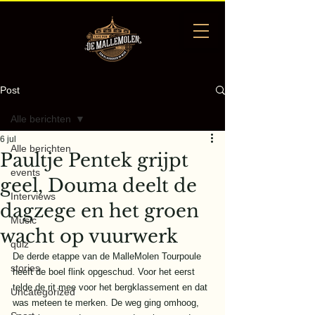
Post
Alle berichten
6 jul
Alle berichten
Paultje Pentek grijpt
events
geel, Douma deelt de
Interviews
dagzege en het groen
Music
wacht op vuurwerk
quiz
De derde etappe van de MalleMolen Tourpoule 
stories
heeft de boel flink opgeschud. Voor het eerst 
telde de rit mee voor het bergklassement en dat 
Uncategorized
was meteen te merken. De weg ging omhoog, 