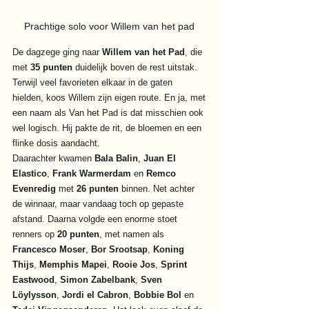
Prachtige solo voor Willem van het pad 
De dagzege ging naar 
Willem van het Pad
, die 
met 
35 punten
 duidelijk boven de rest uitstak. 
Terwijl veel favorieten elkaar in de gaten 
hielden, koos Willem zijn eigen route. En ja, met 
een naam als Van het Pad is dat misschien ook 
wel logisch. Hij pakte de rit, de bloemen en een 
flinke dosis aandacht.
Daarachter kwamen 
Bala Balin
, 
Juan El 
Elastico
, 
Frank Warmerdam
 en 
Remco 
Evenredig
 met 
26 punten
 binnen. Net achter 
de winnaar, maar vandaag toch op gepaste 
afstand. Daarna volgde een enorme stoet 
renners op 
20 punten
, met namen als 
Francesco Moser
, 
Bor Srootsap
, 
Koning 
Thijs
, 
Memphis Mapei
, 
Rooie Jos
, 
Sprint 
Eastwood
, 
Simon Zabelbank
, 
Sven 
Löylysson
, 
Jordi el Cabron
, 
Bobbie Bol
 en 