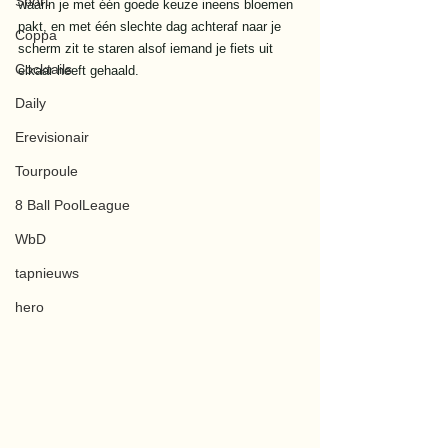
Sport
waarin je met één goede keuze ineens bloemen 
pakt, en met één slechte dag achteraf naar je 
Coppa
scherm zit te staren alsof iemand je fiets uit 
Cocktails
elkaar heeft gehaald.
Daily
Erevisionair
Tourpoule
8 Ball PoolLeague
WbD
tapnieuws
hero