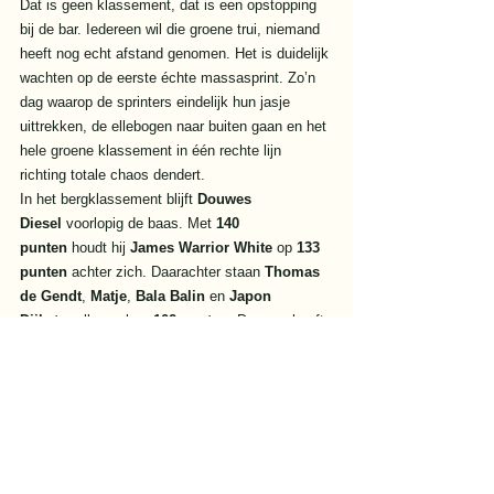
Dat is geen klassement, dat is een opstopping 
bij de bar. Iedereen wil die groene trui, niemand 
heeft nog echt afstand genomen. Het is duidelijk 
wachten op de eerste échte massasprint. Zo’n 
dag waarop de sprinters eindelijk hun jasje 
uittrekken, de ellebogen naar buiten gaan en het 
hele groene klassement in één rechte lijn 
richting totale chaos dendert.
In het bergklassement blijft 
Douwes 
Diesel
 voorlopig de baas. Met 
140 
punten
 houdt hij 
James Warrior White
 op 
133 
punten
 achter zich. Daarachter staan 
Thomas 
de Gendt
, 
Matje
, 
Bala Balin
 en 
Japon 
Dijkstra
 allemaal op 
102 punten
. Douwes heeft 
dus nog marge, maar geen vakantie. In de 
bergen is elke voorsprong tijdelijk, zeker als de 
rest bloed ruikt.
En dan was er natuurlijk nog 
Dikke Bob
. Na alle 
geruchten over een korte stop bij een Frans 
cafeetje onderweg, moest hij vandaag genoegen 
nemen met 
6 punten
. Officieel is er nog altijd 