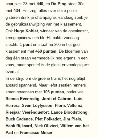
naar plek 28 met 
440
, en 
Do Ping
 staat 30e 
met 
434
. Het zegt alles over deze poule: 
gisteren drink je champagne, vandaag zoek je 
de gebruiksaanwijzing van het klassement.
Ook 
Hugo Koblet
, winnaar van de openingsrit, 
kreeg opnieuw een tik. Hij pakte vandaag 
slechts 
1 punt
 en staat nu 20e in het geel 
klassement met 
469 punten
. De bloemen van 
dag één staan vermoedelijk nog ergens in een 
vaas, maar sportief is de glans er voorlopig wel 
even af.
In de strijd om de groene trui is het nog altijd 
absurd spannend. Maar liefst zestien renners 
staan bovenaan met 
103 punten
, onder wie 
Remco Evenredig
, 
Jordi el Cabron
, 
Luis 
Herrera
, 
Sven Löylysson
, 
Floris Vellema
, 
Riesjaar Veerènquefort
, 
Lance Bloodstrong
, 
Buck Cadence
, 
Piet Polkadot
, 
Jim Piels
, 
Hank Rijkaard
, 
Nick Olivieri
, 
Willem van het 
Pad
 en 
Francesco Moser
.