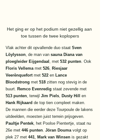
Het ging er op het podium niet gezellig aan 
toe tussen de twee koplopers
Vlak achter dit opvallende duo staat 
Sven 
Löylysson
, de man van 
sauna Diana van 
ploegleider Eijgendaal
, met 
532 punten
. Ook 
Floris Vellema
 met 
526
, 
Riesjaar 
Veerènquefort
 met 
522
 en 
Lance 
Bloodstrong
 met 
518
 zitten nog stevig in de 
buurt. 
Remco Evenredig
 staat zevende met 
513 punten
, terwijl 
Jim Piels
, 
Dusty Hill
 en 
Hank Rijkaard
 de top tien compleet maken.
De mannen die eerder deze Tourpoule de lakens 
uitdeelden, moesten juist terrein prijsgeven. 
Paultje Pentek
, het Poolse Pientertje, staat nu 
26e met 
446 punten
. 
Jōran Douma
 volgt op 
plek 27 met 
441
, 
Mark van Winsen
 is gezakt 