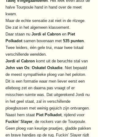
Tadej Vingegaanderen
. Het leek even alsof de 
halve Tourpoule hand in hand over de meet 
kwam.
Maar de echte sensatie zat niet in de ritzege. 
Die zat in het algemeen klassement.
Daar staan nu 
Jordi el Cabron
 en 
Piet 
Polkadot
 samen bovenaan met 
535 punten
. 
Twee leiders, één gele trui, maar twee totaal 
verschillende werelden.
Jordi el Cabron
 komt uit de beruchte stal van 
John van Os
: 
Oskatel Oskadie
. Niet bepaald 
de meest sympathieke ploeg van het peloton. 
Dit is een formatie waar men liever eerst een 
elleboog zet en daarna pas vraagt of er 
misschien ruimte was. Dat uitgerekend Jordi nu 
in het geel staat, zal in verschillende 
ploegbussen met weinig gejuich zijn ontvangen.
Naast hem staat 
Piet Polkadot
, rijdend voor 
Fuckin’ Slayer
, de rockers van de Tourpoule. 
Geen ploeg van keurige praatjes, gladde pakken 
en brave handjes op de rug. Fuckin’ Slayer rijdt 