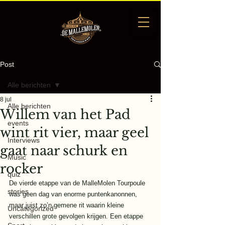
Post
Alle berichten
8 jul
Alle berichten
Willem van het Pad
events
wint rit vier, maar geel
Interviews
gaat naar schurk en
Music
rocker
quiz
De vierde etappe van de MalleMolen Tourpoule 
stories
was geen dag van enorme puntenkanonnen, 
maar juist zo’n gemene rit waarin kleine 
Uncategorized
verschillen grote gevolgen krijgen. Een etappe 